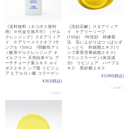
《送料無料（ネコポス便利
［洗顔石鹸］スタアリィア
用）※代金引換不可》［ゲル
イ ケアリーソープ
クレンジング］スタアリィア
(100g) /W洗顔 枠練製
イ ケアリーメイクオフ (サ
法 洗い上がりはつっぱらず
ンプル 15mL) /弱酸性アミ
しっとり 幹細胞エキス(リ
ノ酸系ゲルクレンジング オ
ンゴ果実培養細胞エキス)
イルフリー 天然由来ゲル ア
マリンコラーゲン(保湿成
ーチチョーク葉エキス ルイ
分) リピジュア ハーブエ
ボスエキス シア脂 リピジュ
キス 黒砂糖エキス
ア ヒアルロン酸 コラーゲン
¥3,080
(税込)
¥363
(税込)