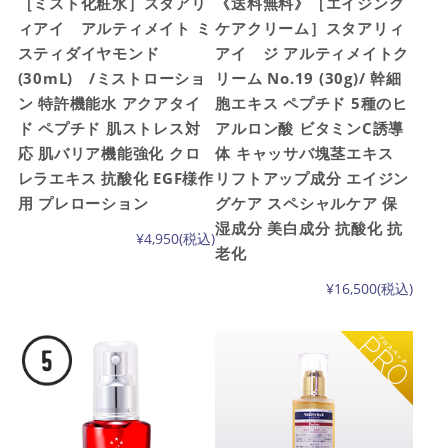
［ミスト化粧水］スタアリ
《送料無料》［エイジング
ィアイ アルティメイト ミ
ケアクリーム］スタアリィ
スティダイヤモンド
アイ ジ アルティメイトク
(30mL) /ミストローショ
リーム No.19 (30g)/ 幹細
ン 特許機能水 アクアタイ
胞エキス ペプチド 5種のヒ
ド ペプチド 肌ストレス対
アルロン酸 ビタミンC誘導
応 肌バリア機能強化 クロ
体 キャッサバ塊茎エキス
レラエキス 抗酸化 EGF様作
リフトアップ成分 エイジン
用 プレローション
グケア スペシャルケア 保
湿成分 美白成分 抗酸化 抗
¥4,950
(税込)
老化
¥16,500
(税込)