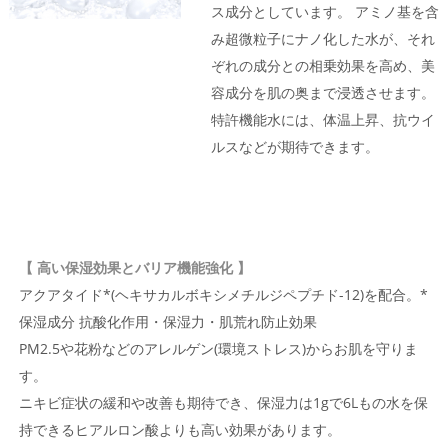
ス成分としています。 アミノ基を含
み超微粒子にナノ化した水が、それ
ぞれの成分との相乗効果を高め、美
容成分を肌の奥まで浸透させます。
特許機能水には、体温上昇、抗ウイ
ルスなどが期待できます。
【 高い保湿効果とバリア機能強化 】
アクアタイド*(ヘキサカルボキシメチルジペプチド-12)を配合。*
保湿成分 抗酸化作用・保湿力・肌荒れ防止効果
PM2.5や花粉などのアレルゲン(環境ストレス)からお肌を守りま
す。
ニキビ症状の緩和や改善も期待でき、保湿力は1gで6Lもの水を保
持できるヒアルロン酸よりも高い効果があります。