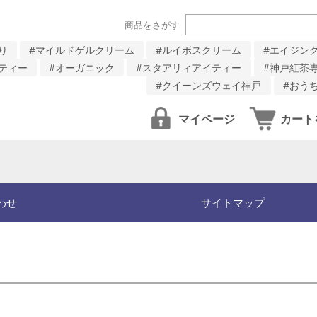
商品をさがす
り
#マイルドゲルクリーム
#ルイボスクリーム
#エイジン
ティー
#オーガニック
#スタアリィアイティー
#神戸紅茶
#クイーンズウェイ神戸
#おう
マイページ
カート
わせ
サイトマップ