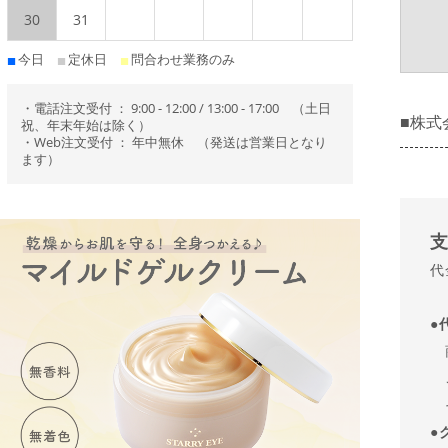
30
31
今日
定休日
問合わせ業務のみ
■
■
■
・電話注文受付 ： 9:00 - 12:00 / 13:00 - 17:00 （土日
■株式
祝、年末年始は除く）
・Web注文受付 ： 年中無休 （発送は営業日となり
ます）
代
●
商
ご
そ
●