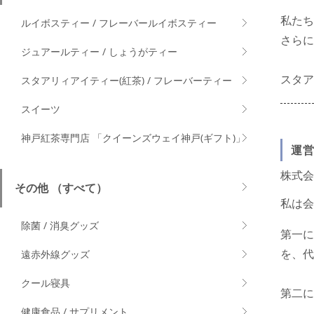
私たち
ルイボスティー / フレーバールイボスティー
さらに
ジュアールティー / しょうがティー
スタ
スタアリィアイティー(紅茶) / フレーバーティー
スイーツ
神戸紅茶専門店 「クイーンズウェイ神戸(ギフト)」
運
株式会
その他 （すべて）
私は会
除菌 / 消臭グッズ
第一に
を、代
遠赤外線グッズ
クール寝具
第二に
健康食品 / サプリメント