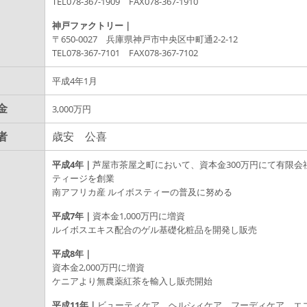
TEL078-367-1909 FAX078-367-1910
神戸ファクトリー｜
〒650-0027 兵庫県神戸市中央区中町通2-2-12
TEL078-367-7101 FAX078-367-7102
平成4年1月
金
3,000万円
者
歳安 公喜
平成4年｜
芦屋市茶屋之町において、資本金300万円にて有限会
ティージを創業
南アフリカ産 ルイボスティーの普及に努める
平成7年｜
資本金1,000万円に増資
ルイボスエキス配合のゲル基礎化粧品を開発し販売
平成8年｜
資本金2,000万円に増資
ケニアより無農薬紅茶を輸入し販売開始
平成11年｜
ビューティケア、ヘルシィケア、フーディケア、エ