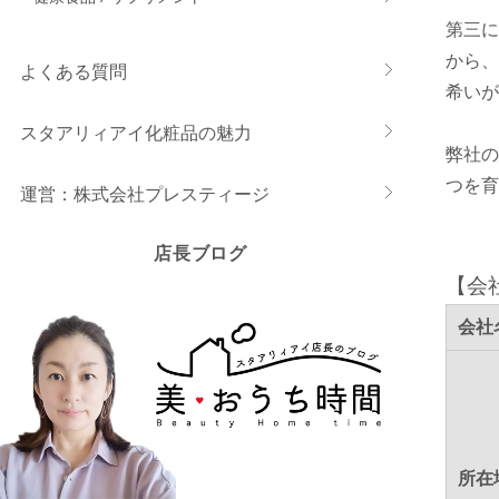
第三に
から、
よくある質問
希いが
スタアリィアイ化粧品の魅力
弊社の
つを育
運営：株式会社プレスティージ
店長ブログ
【会
会社
所在