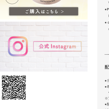
V
●
P
P
●
d
---
●
●
午
※
●