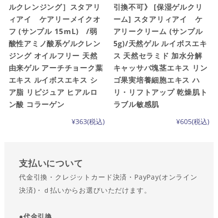
ルクレンジング］スタアリ
引換不可》 [保湿ゲルクリ
ィアイ ケアリーメイクオ
ーム] スタアリィアイ ケ
フ (サンプル 15mL) /弱
アリークリーム (サンプル
酸性アミノ酸系ゲルクレン
5g)/天然ゲル ルイボスエキ
ジング オイルフリー 天然
ス 天然セラミド 加水分解
由来ゲル アーチチョーク葉
キャッサバ塊茎エキス リン
エキス ルイボスエキス シ
ゴ果実培養細胞エキス ハ
ア脂 リピジュア ヒアルロ
リ・リフトアップ 乾燥肌ト
ン酸 コラーゲン
ラブル敏感肌
¥363
(税込)
¥605
(税込)
支払い
について
代金引換・クレジットカード決済・PayPay(オンライン
決済)・ｄ払いからお選びいただけます。
●
代金引換