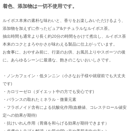
着色、添加物は一切不使用です。
ルイボス本来の素朴な味わいと、香りをお楽しみいただけるよう、
添加物を加えずに作ったピュア&ナチュラルなルイボス茶。
抽出時間も通常より長く約20分の時間をかけて煮出し、ルイボス茶
本来のコクとまろやかさが味わえる製品に仕上がっています。
お食事に、おやすみ前に、行楽のお供、お風呂上りやスポーツの後
に。あらゆるシーンに最適な、飽きのこないおいしさです。
・ノンカフェイン・低タンニン（小さなお子様や就寝前でも大丈夫
です)
・カロリーゼロ（ダイエット中の方でも安心です)
・バランスの取れたミネラル・微量元素
・フラボノイド含有による抗酸化作用(血糖値、コレステロール値安
定への効果が期待)
・抗けいれん作用（胃痛を和らげる効果が期待できます）
・皮膚のトラブル解消（お肌の弱い方や美肌志向の方へ）