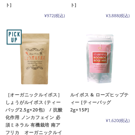
ト]
ト]
¥972
(税込)
¥3,888
(税込)
［オーガニックルイボス］
ルイボス & ローズヒップテ
しょうがルイボス (ティー
ィー [ティーバッグ
バッグ2.5g×20包) / 抗酸
2g×15P]
化作用 ノンカフェイン 必
¥1,620
(税込)
須ミネラル 有機栽培 南ア
フリカ オーガニックルイ