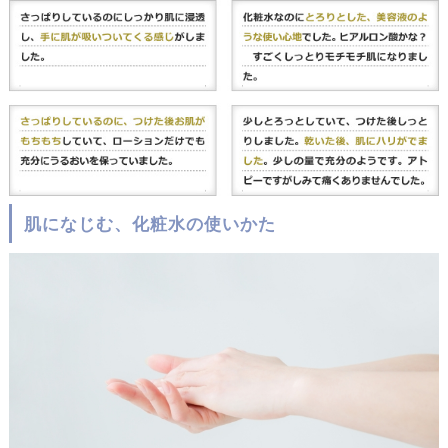
肌になじむ、化粧水の使いかた