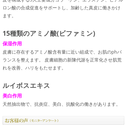
ロン酸の合成促進をサポートし、加齢した真皮に働きかけ
ます。
15種類のアミノ酸(ビファミン)
保湿作用
皮膚に存在するアミノ酸含有量に近い組成で、お肌のphバ
ランスを整えます。 皮膚細胞の新陳代謝を正常化させ肌荒
れを改善、ハリをもたせます。
ルイボスエキス
美白作用
天然抽出物で、抗炎症、美白、抗酸化の働きがあります。