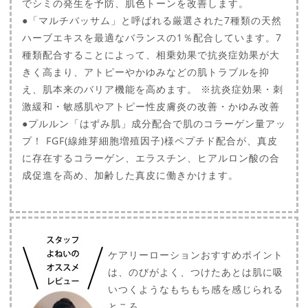
でシミの発生を予防、肌色トーンを改善します。
●「マルチバッサム」と呼ばれる厳選された7種類の天然
ハーブエキスを最適なバランスの1％配合しています。7
種類配合することによって、相乗効果で抗炎症効果が大
きく高まり、アトピーやかゆみなどの肌トラブルを抑
え、肌本来のバリア機能を高めます。 ※抗炎症効果・刺
激緩和・敏感肌やアトピー性皮膚炎の改善・かゆみ改善
●プルルン「はずみ肌」成分配合で肌のコラーゲン量アッ
プ！ FGF(線維芽細胞増殖因子)様ペプチド配合が、真皮
に存在するコラーゲン、エラスチン、ヒアルロン酸の合
成促進を高め、加齢した真皮に働きかけます。
ケアリーローションおすすめポイント
は、のびがよく、つけたあとは肌に吸
いつくようなもちもち感を感じられる
ところ。