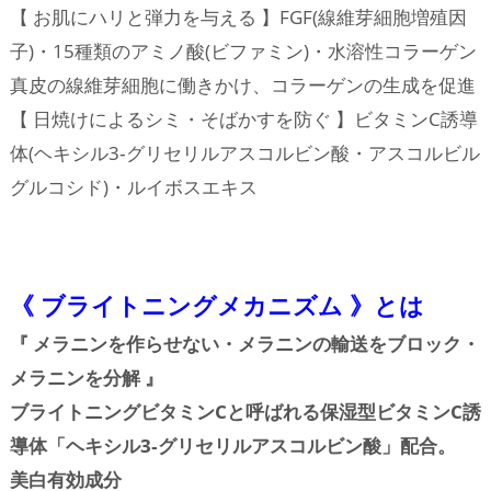
【 お肌にハリと弾力を与える 】FGF(線維芽細胞増殖因
子)・15種類のアミノ酸(ビファミン)・水溶性コラーゲン
真皮の線維芽細胞に働きかけ、コラーゲンの生成を促進
【 日焼けによるシミ・そばかすを防ぐ 】ビタミンC誘導
体(ヘキシル3‐グリセリルアスコルビン酸・アスコルビル
グルコシド)・ルイボスエキス
《 ブライトニングメカニズム 》とは
『 メラニンを作らせない・メラニンの輸送をブロック・
メラニンを分解 』
ブライトニングビタミンCと呼ばれる保湿型ビタミンC誘
導体「ヘキシル3‐グリセリルアスコルビン酸」配合。
美白有効成分