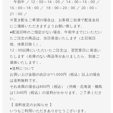
午前中 ／ 12：00～14：00 ／ 14：00～16：00 ／
16：00～18：00 ／ 18：00～20：00 ／ 20：00～
21：00 ／
※置き配をご希望の場合は、お客様ご自身で配送会社
にご連絡いただきますようお願い致します。
●
配送日時のご指定がない場合、午前中までにいただい
たご注文の商品は、当日発送いたします（土日祝日
他、休業日除く）。
12：00以降にいただいたご注文は、翌営業日に発送い
たします（在庫のない商品等がありましたら、別途ご
連絡いたします）。
●送料について
お買い上げ金額の合計が11,000円（税込）以上の場合
は送料無料です。
それ未満の場合は880円（税込）（沖縄・北海道・離島
は1,540円（税込）の送料がかかります。ご了承くださ
い。
【 送料改定のお知らせ 】
いつもご利用いただきありがとうございます。