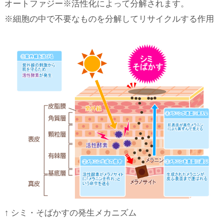
オートファジー※活性化によって分解されます。
※細胞の中で不要なものを分解してリサイクルする作用
↑ シミ・そばかすの発生メカニズム