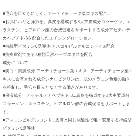
■毛穴を目立ちにくく。アーティチョーク葉エキス配合。
■お肌にハリと弾力を。真皮を構成する3大主要成分コラーゲン、エ
ラスチン、ヒアルロン酸の合成促進をサポートする成分アセチルデ
カペプチド-3を配合したエイジングローション。
■持続型ビタミンC誘導体(アスコルビルグルコシド)1％配合
■抗炎症剤である7種類天然ハーブエキスを配合
成分について
■美白・美肌成分 アーティチョーク葉エキス…アーティチョーク葉エ
キスに含有される成分シナロピクリンは、肌のメラニン色素の働き
を抑制し、毛穴を目立たなくする働きがあります。
■保湿成分 アセチルデカペプチド-3…真皮を構成する3大主要成分
コラーゲン、エラスチン、ヒアルロン酸の合成促進をサポートしま
す。
■アスコルビルグルコシド…皮膚と同じ弱酸性で唯一安定する持続型
ビタミンC誘導体