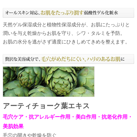
天然ゲル保湿成分と植物性保湿成分が、お肌にたっぷりと
潤いを与え乾燥からお肌を守り、シワ・タルミを予防。
お肌の水分を逃がさず適度にひきしめてきめを整えます。
アーティチョーク葉エキス
毛穴ケア・抗アレルギー作用・美白作用・抗老化作用・
美肌効果
毛穴の開きや乾燥を防ぐ