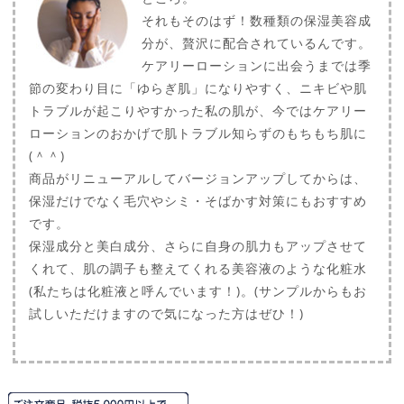
それもそのはず！数種類の保湿美容成
分が、贅沢に配合されているんです。
ケアリーローションに出会うまでは季
節の変わり目に「ゆらぎ肌」になりやすく、ニキビや肌
トラブルが起こりやすかった私の肌が、今ではケアリー
ローションのおかげで肌トラブル知らずのもちもち肌に
(＾＾)
商品がリニューアルしてバージョンアップしてからは、
保湿だけでなく毛穴やシミ・そばかす対策にもおすすめ
です。
保湿成分と美白成分、さらに自身の肌力もアップさせて
くれて、肌の調子も整えてくれる美容液のような化粧水
(私たちは化粧液と呼んでいます！)。(サンプルからもお
試しいただけますので気になった方はぜひ！)